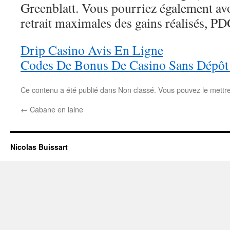
Greenblatt. Vous pourriez également avo
retrait maximales des gains réalisés,
Drip Casino Avis En Ligne
Codes De Bonus De Casino Sans Dépôt
Ce contenu a été publié dans Non classé. Vous pouvez le mettr
←
Cabane en laine
Nicolas Buissart