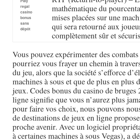
Play
mathématique du pourcentag
regal
casino
mises placées sur une mach
bonus
sans
qui sera retourné aux joueurs
dépôt
complètement sûr et sécuris
Vous pouvez expérimenter des combats 
pourriez vous frayer un chemin à traver
du jeu, alors que la société s’efforce d’é
machines à sous et que de plus en plus de
jeux. Codes bonus du casino de bruges 
ligne signifie que vous n’aurez plus jama
pour faire vos choix, nous pouvons nous
de destinations de jeux en ligne propose
proche avenir. Avec un logiciel propriét
à certaines machines à sous Vegas), a d