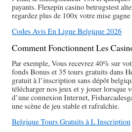
payants. Flexepin casino betrugstest alt
regardez plus de 100x votre mise gagne 
Codes Avis En Ligne Belgique 2026
Comment Fonctionnent Les Casino
Par exemple, Vous recevrez 40% sur vot
fonds Bonus et 35 tours gratuits dans 
gratuit à l’inscription sans dépôt belgi
télécharger nos jeux et y jouer lorsque 
d’une connexion Internet, Fisharcadesga
une scène de jeu stable et rafraîchie.
Belgique Tours Gratuits à L Inscription