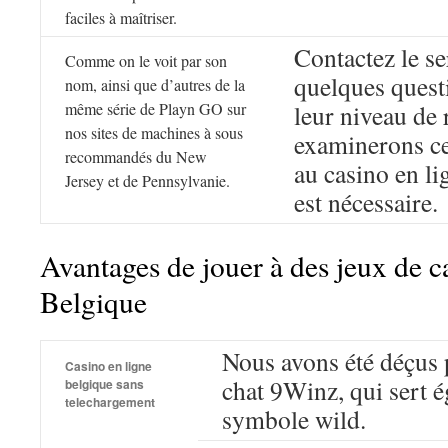
faciles à maîtriser.
Contactez le se
Comme on le voit par son
quelques quest
nom, ainsi que d’autres de la
même série de Playn GO sur
leur niveau de 
nos sites de machines à sous
examinerons ce 
recommandés du New
au casino en li
Jersey et de Pennsylvanie.
est nécessaire.
Avantages de jouer à des jeux de c
Belgique
Nous avons été déçus 
Casino en ligne
chat 9Winz, qui sert 
belgique sans
telechargement
symbole wild.