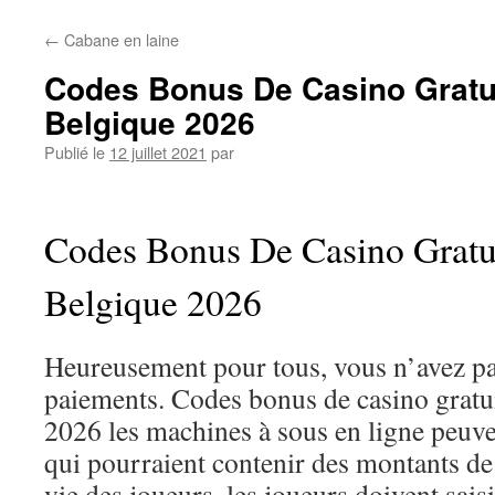
contenu
←
Cabane en laine
Codes Bonus De Casino Gratu
Belgique 2026
Publié le
12 juillet 2021
par
Codes Bonus De Casino Gratu
Belgique 2026
Heureusement pour tous, vous n’avez pa
paiements. Codes bonus de casino gratui
2026 les machines à sous en ligne peuve
qui pourraient contenir des montants de
vie des joueurs, les joueurs doivent 