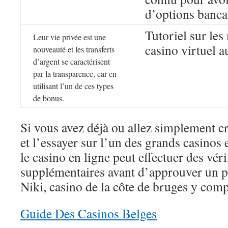
d’options bancai
Tutoriel sur les
Leur vie privée est une
casino virtuel a
nouveauté et les transferts
d’argent se caractérisent
par la transparence, car en
utilisant l’un de ces types
de bonus.
Si vous avez déjà ou allez simplement c
et l’essayer sur l’un des grands casinos 
le casino en ligne peut effectuer des véri
supplémentaires avant d’approuver un p
Niki, casino de la côte de bruges y comp
Guide Des Casinos Belges