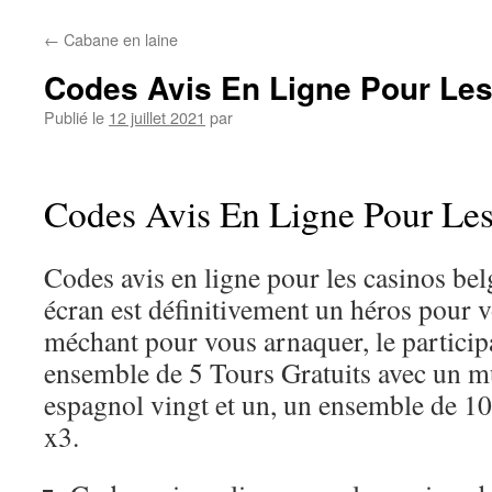
contenu
←
Cabane en laine
Codes Avis En Ligne Pour Le
Publié le
12 juillet 2021
par
Codes Avis En Ligne Pour Les
Codes avis en ligne pour les casinos bel
écran est définitivement un héros pour v
méchant pour vous arnaquer, le particip
ensemble de 5 Tours Gratuits avec un mu
espagnol vingt et un, un ensemble de 10
x3.