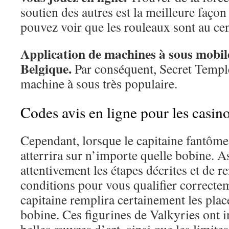
soutien des autres est la meilleure façon
pouvez voir que les rouleaux sont au cen
Application de machines à sous mobile
Belgique.
Par conséquent, Secret Templ
machine à sous très populaire.
Codes avis en ligne pour les casin
Cependant, lorsque le capitaine fantôme
atterrira sur n’importe quelle bobine. 
attentivement les étapes décrites et de re
conditions pour vous qualifier correctem
capitaine remplira certainement les place
bobine. Ces figurines de Valkyries ont 