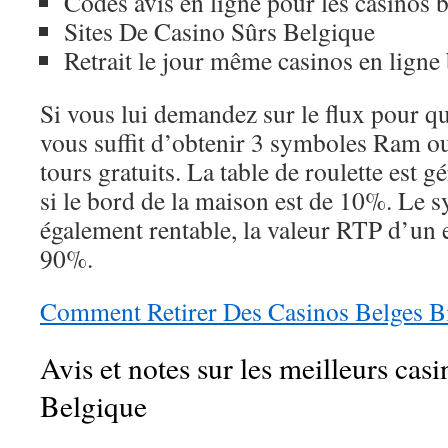
Codes avis en ligne pour les casinos 
Sites De Casino Sûrs Belgique
Retrait le jour même casinos en ligne
Si vous lui demandez sur le flux pour que
vous suffit d’obtenir 3 symboles Ram o
tours gratuits. La table de roulette est g
si le bord de la maison est de 10%. Le 
également rentable, la valeur RTP d’un
90%.
Comment Retirer Des Casinos Belges B
Avis et notes sur les meilleurs casi
Belgique