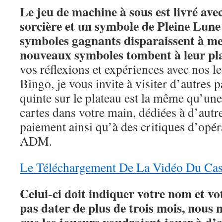
Le jeu de machine à sous est livré av
sorcière et un symbole de Pleine Lune 
symboles gagnants disparaissent à me
nouveaux symboles tombent à leur pl
vos réflexions et expériences avec nos 
Bingo, je vous invite à visiter d’autres 
quinte sur le plateau est la même qu’une 
cartes dans votre main, dédiées à d’autr
paiement ainsi qu’à des critiques d’opér
ADM.
Le Téléchargement De La Vidéo Du Cas
Celui-ci doit indiquer votre nom et vot
pas dater de plus de trois mois, nous