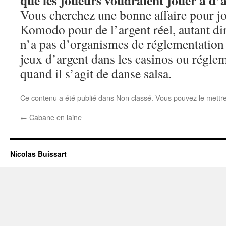
que les joueurs voudraient jouer à d’a
Vous cherchez une bonne affaire pour j
Komodo pour de l’argent réel, autant di
n’a pas d’organismes de réglementation 
jeux d’argent dans les casinos ou réglem
quand il s’agit de danse salsa.
Ce contenu a été publié dans Non classé. Vous pouvez le mettr
←
Cabane en laine
Nicolas Buissart