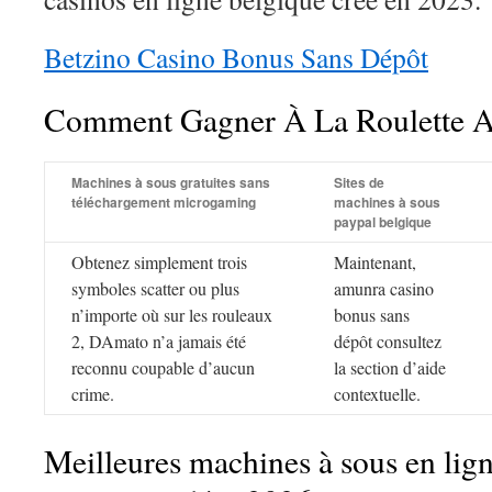
Betzino Casino Bonus Sans Dépôt
Comment Gagner À La Roulette A
Machines à sous gratuites sans
Sites de
téléchargement microgaming
machines à sous
paypal belgique
Obtenez simplement trois
Maintenant,
symboles scatter ou plus
amunra casino
n’importe où sur les rouleaux
bonus sans
2, DAmato n’a jamais été
dépôt consultez
reconnu coupable d’aucun
la section d’aide
crime.
contextuelle.
Meilleures machines à sous en lign