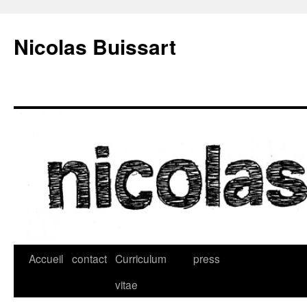
Nicolas Buissart
Accueil
contact
Curriculum
press
Aller
vitae
au