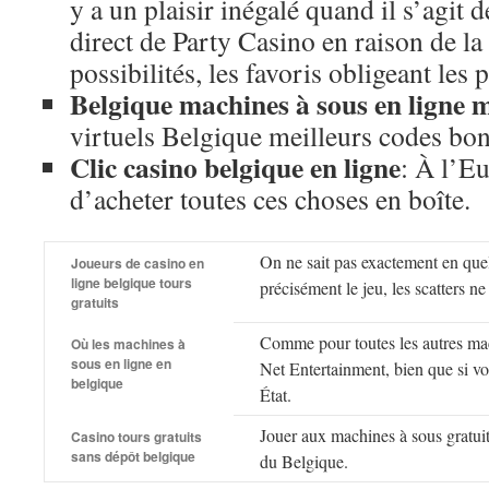
y a un plaisir inégalé quand il s’agit 
direct de Party Casino en raison de l
possibilités, les favoris obligeant les 
Belgique machines à sous en ligne 
virtuels Belgique meilleurs codes bo
Clic casino belgique en ligne
: À l’Eu
d’acheter toutes ces choses en boîte.
On ne sait pas exactement en que
Joueurs de casino en
ligne belgique tours
précisément le jeu, les scatters ne
gratuits
Comme pour toutes les autres ma
Où les machines à
sous en ligne en
Net Entertainment, bien que si vo
belgique
État.
Jouer aux machines à sous gratuit
Casino tours gratuits
sans dépôt belgique
du Belgique.