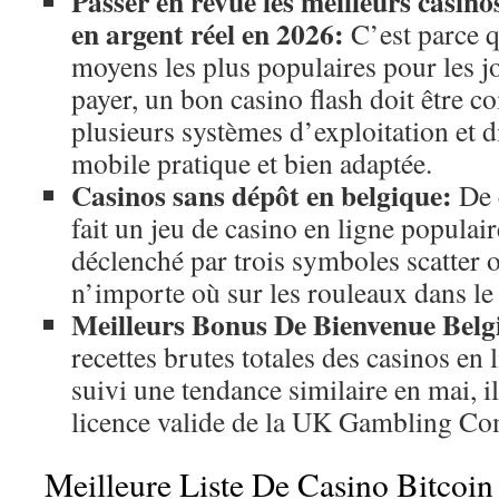
Passer en revue les meilleurs casino
en argent réel en 2026:
C’est parce q
moyens les plus populaires pour les j
payer, un bon casino flash doit être c
plusieurs systèmes d’exploitation et 
mobile pratique et bien adaptée.
Casinos sans dépôt en belgique:
De c
fait un jeu de casino en ligne populair
déclenché par trois symboles scatter 
n’importe où sur les rouleaux dans l
Meilleurs Bonus De Bienvenue Belg
recettes brutes totales des casinos en
suivi une tendance similaire en mai, i
licence valide de la UK Gambling 
Meilleure Liste De Casino Bitcoi