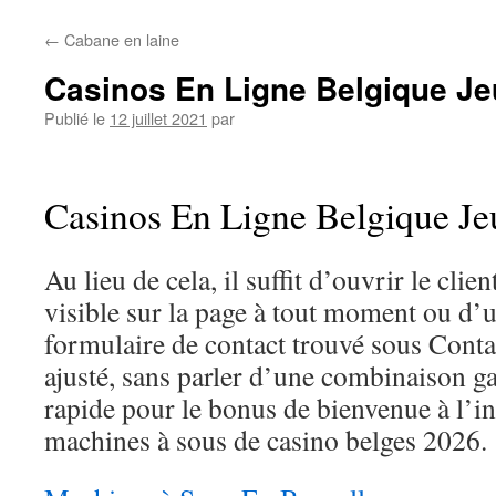
contenu
←
Cabane en laine
Casinos En Ligne Belgique Je
Publié le
12 juillet 2021
par
Casinos En Ligne Belgique Je
Au lieu de cela, il suffit d’ouvrir le clien
visible sur la page à tout moment ou d’ut
formulaire de contact trouvé sous Conta
ajusté, sans parler d’une combinaison g
rapide pour le bonus de bienvenue à l’in
machines à sous de casino belges 2026.