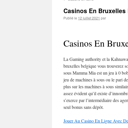
contenu
Casinos En Bruxelles
Publié le
12 juillet 2021
par
Casinos En Bruxe
La Gaming authority et la Kahnawak
bruxelles belgique vous trouverez s
sous Mamma Mia est un jeu à 0 bobin
jeu de machines à sous ou le pari d
plus sur les machines à sous similair
assez évident qu’il existe d’innomb
s’exerce par l’intermédiaire des age
seul bonus sans dépôt.
Jouer Au Casino En Ligne Avec De