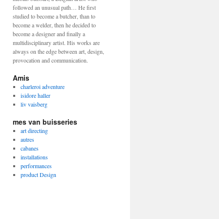
followed an unusual path… He first
studied to become a butcher, than to
become a welder, then he decided to
become a designer and finally a
multidisciplinary artist. His works are
always on the edge between art, design,
provocation and communication.
Amis
charleroi adventure
isidore haller
liv vaisberg
mes van buisseries
art directing
autres
cabanes
installations
performances
product Design