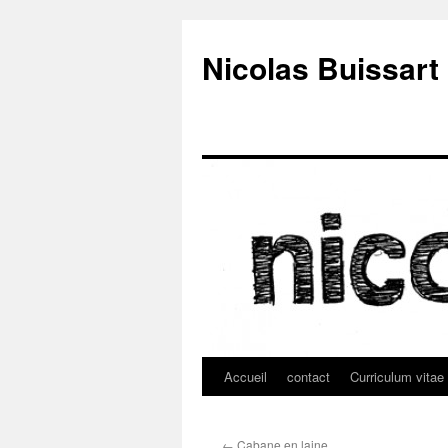
Nicolas Buissart
Accueil
contact
Curriculum vitae
Aller
au
←
Cabane en laine