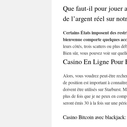
Que faut-il pour jouer 
de l’argent réel sur notr
Certains États imposent des restric
bienvenue comporte quelques acc
leurs côtés, trois scatters ou plus d
Bien sûr, vous pouvez voir sur quell
Casino En Ligne Pour 
Alors, vous voudrez peut-être reche
de position est important à connaître
doivent être utilisés sur Starburst. 
plus de fois que je ne peux en compt
seront émis 30 à la fois sur une péri
Casino Bitcoin avec blackjack: 