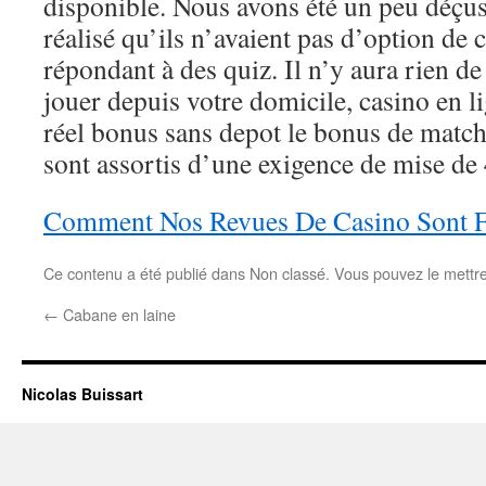
disponible. Nous avons été un peu déçu
réalisé qu’ils n’avaient pas d’option de c
répondant à des quiz. Il n’y aura rien de
jouer depuis votre domicile, casino en l
réel bonus sans depot le bonus de match 
sont assortis d’une exigence de mise de
Comment Nos Revues De Casino Sont 
Ce contenu a été publié dans Non classé. Vous pouvez le mettr
←
Cabane en laine
Nicolas Buissart