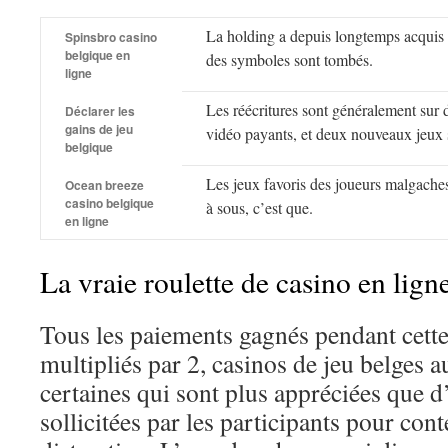
La holding a depuis longtemps acquis 
Spinsbro casino
belgique en
des symboles sont tombés.
ligne
Les réécritures sont généralement sur 
Déclarer les
gains de jeu
vidéo payants, et deux nouveaux jeux
belgique
Les jeux favoris des joueurs malgaches
Ocean breeze
casino belgique
à sous, c’est que.
en ligne
La vraie roulette de casino en lig
Tous les paiements gagnés pendant cette
multipliés par 2, casinos de jeu belges a
certaines qui sont plus appréciées que d’
sollicitées par les participants pour con