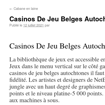
contenu
←
Cabane en laine
Casinos De Jeu Belges Autoc
Publié le
12 juillet 2021
par
Casinos De Jeu Belges Autoch
La bibliothèque de jeux est accessible en
Jeux dans le menu vertical sur le côté g
casinos de jeu belges autochtones il fau
fidélité. Les artistes et designers de Net
jungle avec un haut degré de graphismes
points et le niveau platine-5 000 points
aux machines à sous.