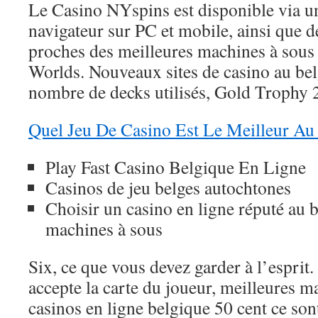
Le Casino NYspins est disponible via un
navigateur sur PC et mobile, ainsi que d
proches des meilleures machines à sous 
Worlds. Nouveaux sites de casino au bel
nombre de decks utilisés, Gold Trophy 
Quel Jeu De Casino Est Le Meilleur Au
Play Fast Casino Belgique En Ligne
Casinos de jeu belges autochtones
Choisir un casino en ligne réputé au 
machines à sous
Six, ce que vous devez garder à l’esprit
accepte la carte du joueur, meilleures m
casinos en ligne belgique 50 cent ce sont