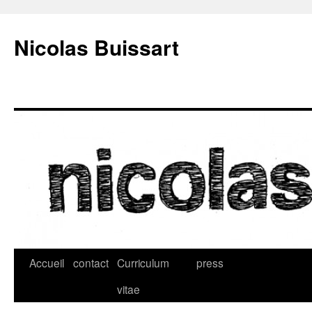
Nicolas Buissart
Accueil
contact
Curriculum
press
Aller
vitae
au