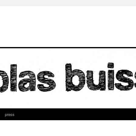
press