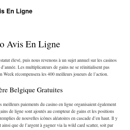
is En Ligne
o Avis En Ligne
statut élevé, puis nous revenons à un sujet annuel sur les casinos
d’année. Les multiplicateurs de gains ne se réinitialisent pas
n Week récompensera les 400 meilleurs joueurs de l’action.
re Belgique Gratuites
s meilleurs paiements du casino en ligne organisaient également
gains de ligne sont ajoutés au compteur de gains et les positions
 remplies de nouvelles icônes aléatoires en cascade d’en haut. Il y
t ainsi que de l’argent à gagner via la wild card scatter, soit par