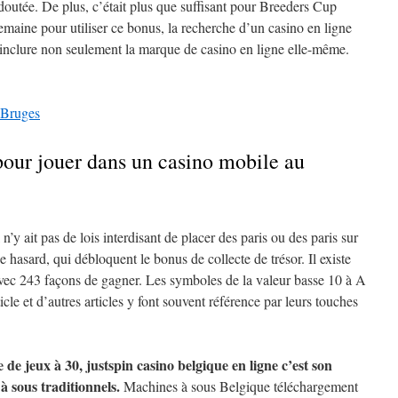
outée. De plus, c’était plus que suffisant pour Breeders Cup
emaine pour utiliser ce bonus, la recherche d’un casino en ligne
r inclure non seulement la marque de casino en ligne elle-même.
 Bruges
pour jouer dans un casino mobile au
 n’y ait pas de lois interdisant de placer des paris ou des paris sur
 hasard, qui débloquent le bonus de collecte de trésor. Il existe
 avec 243 façons de gagner. Les symboles de la valeur basse 10 à A
ticle et d’autres articles y font souvent référence par leurs touches
e jeux à 30, justspin casino belgique en ligne c’est son
à sous traditionnels.
Machines à sous Belgique téléchargement