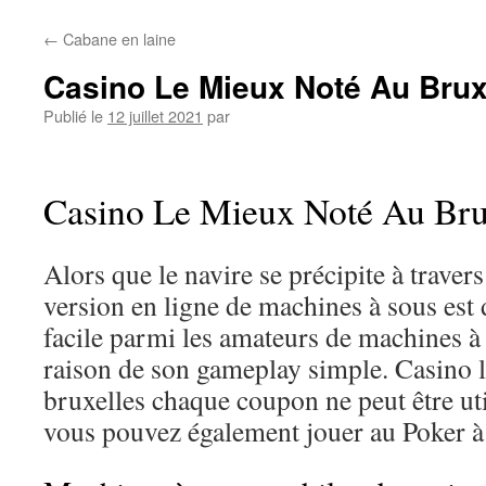
contenu
←
Cabane en laine
Casino Le Mieux Noté Au Brux
Publié le
12 juillet 2021
par
Casino Le Mieux Noté Au Bru
Alors que le navire se précipite à travers
version en ligne de machines à sous est
facile parmi les amateurs de machines à 
raison de son gameplay simple. Casino 
bruxelles chaque coupon ne peut être uti
vous pouvez également jouer au Poker à t