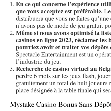
En ce qui concerne l’expérience util
que vous acceptez est préférable.
Le
distribuera que vous ne faites qu’une c
n’avons pas de mode de jeu gratuit p
Même si nous avons optimisé la list
casinos en ligne 2023, réclamer les
pourriez avoir et traiter vos dépôts 
Spectacle Entertainment est un opéra
l’industrie du jeu.
Recherche de casino virtuel au Belg
perdre 6 mois sur les jeux flash, joue
gratuitement un total de huit joueurs 
place désignée à la table finale qui ser
Mystake Casino Bonus Sans Dépô