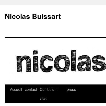
Nicolas Buissart
Accueil
contact
Curriculum
press
Aller
vitae
au