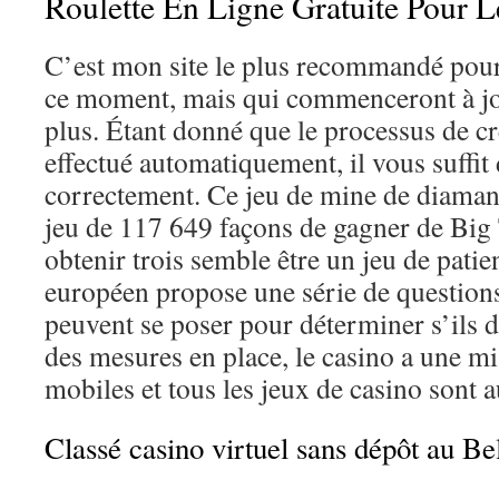
Roulette En Ligne Gratuite Pour L
C’est mon site le plus recommandé pour
ce moment, mais qui commenceront à jou
plus. Étant donné que le processus de cr
effectué automatiquement, il vous suffit
correctement. Ce jeu de mine de diamant
jeu de 117 649 façons de gagner de Bi
obtenir trois semble être un jeu de patie
européen propose une série de questions
peuvent se poser pour déterminer s’ils d
des mesures en place, le casino a une m
mobiles et tous les jeux de casino son
Classé casino virtuel sans dépôt au Be