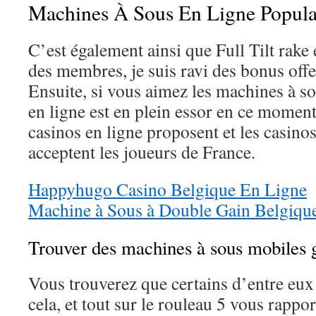
Machines À Sous En Ligne Popula
C’est également ainsi que Full Tilt rake 
des membres, je suis ravi des bonus offe
Ensuite, si vous aimez les machines à so
en ligne est en plein essor en ce moment, 
casinos en ligne proposent et les casin
acceptent les joueurs de France.
Happyhugo Casino Belgique En Ligne
Machine à Sous à Double Gain Belgiqu
Trouver des machines à sous mobiles g
Vous trouverez que certains d’entre eux 
cela, et tout sur le rouleau 5 vous rappo