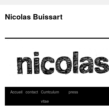
Nicolas Buissart
Accueil
contact
Curriculum
press
Aller
vitae
au