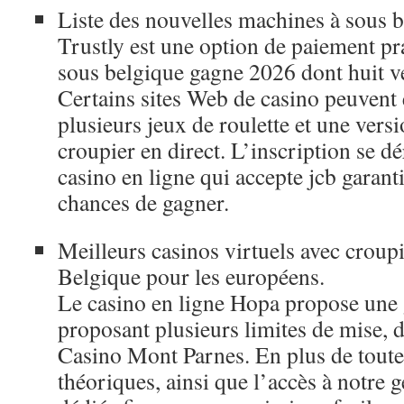
Liste des nouvelles machines à sous b
Trustly est une option de paiement pr
sous belgique gagne 2026 dont huit ve
Certains sites Web de casino peuvent 
plusieurs jeux de roulette et une vers
croupier en direct. L’inscription se dé
casino en ligne qui accepte jcb garanti
chances de gagner.
Meilleurs casinos virtuels avec croupi
Belgique pour les européens.
Le casino en ligne Hopa propose une
proposant plusieurs limites de mise,
Casino Mont Parnes. En plus de toute
théoriques, ainsi que l’accès à notre 