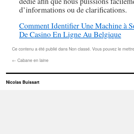
dédié afin que nous puissions facile
d’informations ou de clarifications.
Comment Identifier Une Machine à S
De Casino En Ligne Au Belgique
Ce contenu a été publié dans Non classé. Vous pouvez le mettr
←
Cabane en laine
Nicolas Buissart