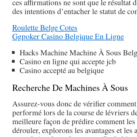
ces affirmations ne sont que le résultat 
des intentions d’entacher le statut de co
Roulette Belge Cotes
Ggpoker Casino Belgique En Ligne
Hacks Machine Machine À Sous Belg
Casino en ligne qui accepte jcb
Casino accepté au belgique
Recherche De Machines À Sous
Assurez-vous donc de vérifier comment 
performé lors de la course de lévriers d
meilleure façon de prédire comment les 
dérouler, explorons les avantages et les