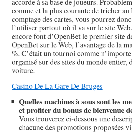
accorde à sa base de joueurs. Probableme
connue et la plus courante de tricher au 
comptage des cartes, vous pourrez donc 
l’utiliser partout où il va sur le site Web
encore font d’OpenBet le premier site d
OpenBet sur le Web, l’avantage de la ma
%. C’était un tournoi comme n’importe 
organisé sur des sites du monde entier,
voiture.
Casino De La Gare De Bruges
Quelles machines à sous sont les me
et profiter du bonus de bienvenue d
Vous trouverez ci-dessous une descri
chacune des promotions proposées 