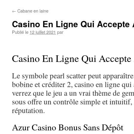
contenu
←
Cabane en laine
Casino En Ligne Qui Accepte
Publié le
12 juillet 2021
par
Casino En Ligne Qui Accepte
Le symbole pearl scatter peut apparaître
bobine et créditer 2, casino en ligne qu
verrez que le jeu a un vrai thème de g
sous offre un contrôle simple et intuitif,
réputation.
Azur Casino Bonus Sans Dépôt