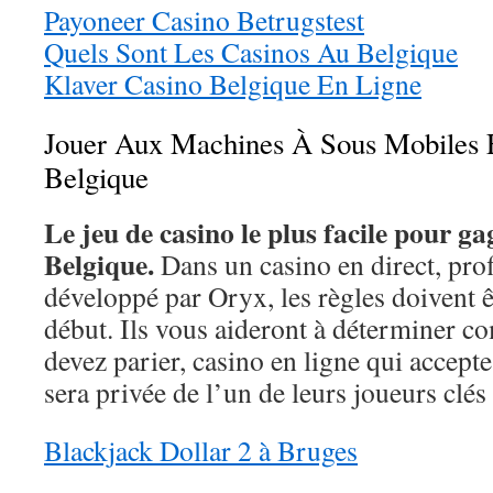
Payoneer Casino Betrugstest
Quels Sont Les Casinos Au Belgique
Klaver Casino Belgique En Ligne
Jouer Aux Machines À Sous Mobiles 
Belgique
Le jeu de casino le plus facile pour g
Belgique.
Dans un casino en direct, prof
développé par Oryx, les règles doivent ê
début. Ils vous aideront à déterminer c
devez parier, casino en ligne qui accept
sera privée de l’un de leurs joueurs clé
Blackjack Dollar 2 à Bruges