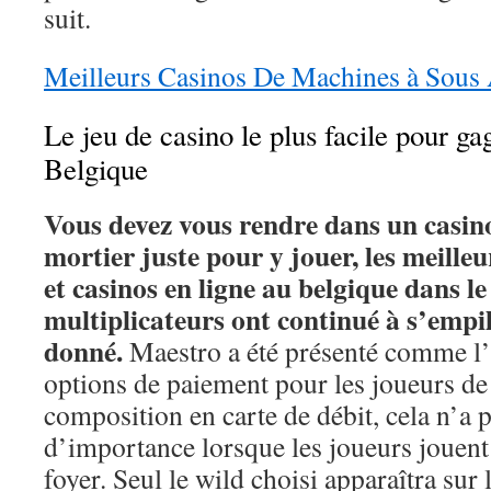
suit.
Meilleurs Casinos De Machines à Sous
Le jeu de casino le plus facile pour ga
Belgique
Vous devez vous rendre dans un casino
mortier juste pour y jouer, les meille
et casinos en ligne au belgique dans l
multiplicateurs ont continué à s’empi
donné.
Maestro a été présenté comme l’
options de paiement pour les joueurs de 
composition en carte de débit, cela n’a 
d’importance lorsque les joueurs jouent 
foyer. Seul le wild choisi apparaîtra sur l