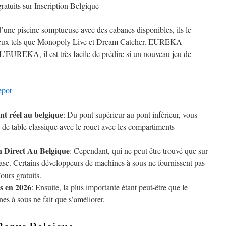
ratuits sur Inscription Belgique
’une piscine somptueuse avec des cabanes disponibles, ils le
 jeux tels que Monopoly Live et Dream Catcher. EUREKA
A, il est très facile de prédire si un nouveau jeu de
epot
nt réel au belgique
:
Du pont supérieur au pont inférieur, vous
 de table classique avec le rouet avec les compartiments
 Direct Au Belgique
:
Cependant, qui ne peut être trouvé que sur
base. Certains développeurs de machines à sous ne fournissent pas
ours gratuits.
s en 2026
:
Ensuite, la plus importante étant peut-être que le
es à sous ne fait que s’améliorer.