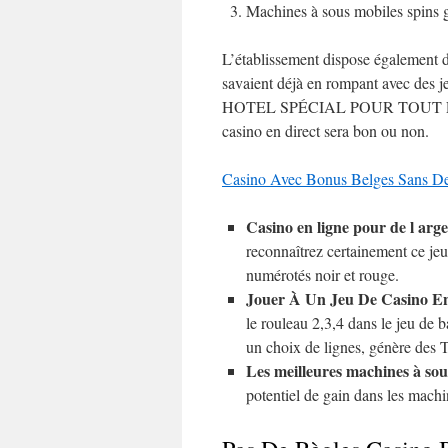
Machines à sous mobiles spins g
L’établissement dispose également d
savaient déjà en rompant avec des
HOTEL SPÉCIAL POUR TOUT L’EUREK
casino en direct sera bon ou non.
Casino Avec Bonus Belges Sans D
Casino en ligne pour de l arge
reconnaîtrez certainement ce jeu
numérotés noir et rouge.
Jouer À Un Jeu De Casino En
le rouleau 2,3,4 dans le jeu de 
un choix de lignes, génère des T
Les meilleures machines à sou
potentiel de gain dans les machin