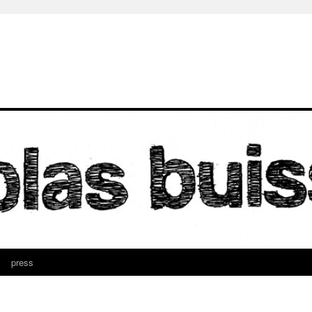
press