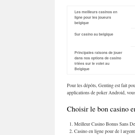
Les meilleurs casinos en
ligne pour les joueurs
belgique
Sur casino au belgique
Principales raisons de jouer
dans nos options de casino
triées sur le volet au
Belgique
Pour les dépôts, Genting est fait po
applications de poker Android, vous
Choisir le bon casino e
Meilleur Casino Bonus Sans D
Casino en ligne pour de l argent