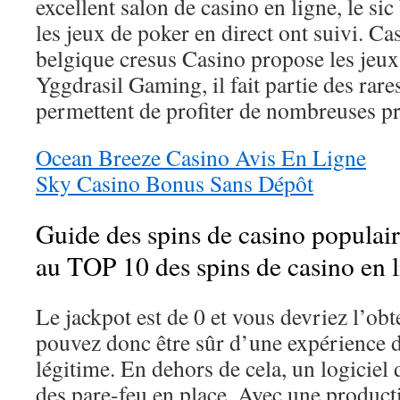
excellent salon de casino en ligne, le sic
les jeux de poker en direct ont suivi. Ca
belgique cresus Casino propose les jeu
Yggdrasil Gaming, il fait partie des rare
permettent de profiter de nombreuses p
Ocean Breeze Casino Avis En Ligne
Sky Casino Bonus Sans Dépôt
Guide des spins de casino popula
au TOP 10 des spins de casino en 
Le jackpot est de 0 et vous devriez l’obt
pouvez donc être sûr d’une expérience d
légitime. En dehors de cela, un logiciel d
des pare-feu en place. Avec une product