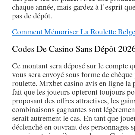
chaque année, mais gardez à l’esprit que
pas de dépôt.
Comment Mémoriser La Roulette Belg
Codes De Casino Sans Dépôt 2026
Ce montant sera déposé sur le compte q
vous sera envoyé sous forme de chèque 
roulette. Mrxbet casino avis en ligne la
fait que les joueurs opteront toujours p
proposant des offres attractives, les gain
combinaisons gagnantes sont légèrement 
serait autrement le cas. En tant que joue
déclenché en ouvrant des personnages sp