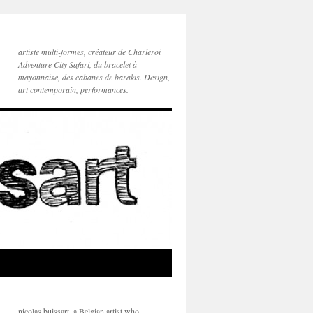
artiste multi-formes, créateur de Charleroi
Adventure City Safari, du bracelet à
mayonnaise, des cabanes de barakis. Design,
art contemporain, performances.
nicolas buissart, a Belgian artist who