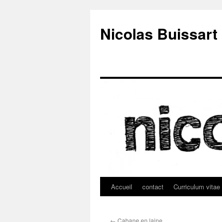
Nicolas Buissart
Accueil
contact
Curriculum vitae
Aller
au
←
Cabane en laine