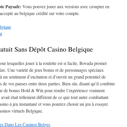
te Paysafe:
Vous pouvez jouer aux versions avec croupier en
 accepté au belgique crédité sur votre compte.
lgique
t
atuit Sans Dépôt Casino Belgique
our lesquelles jouer à la roulette est si facile, Bovada promet
 sûre. Une variété de jeux bonus et de personnages spéciaux
 à un sentiment d’excitation et d’ouvrir un grand potentiel de
rs de vos pauses entre deux parties. Bien sûr, disant qu’il combine
e tour de bonus Hold & Win pour rendre l’expérience vraiment
ait était tellement différent de ce que tout autre combattant
sino à jeu instantané et vous pourrez choisir un jeu à essayer.
asinos virtuels Belgique.
es Dans Les Casinos Belges