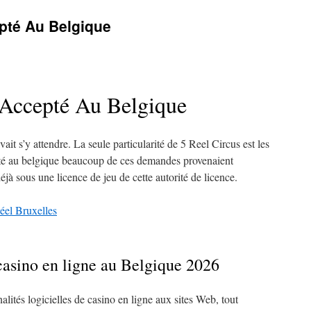
pté Au Belgique
 Accepté Au Belgique
t s’y attendre. La seule particularité de 5 Reel Circus est les
epté au belgique beaucoup de ces demandes provenaient
éjà sous une licence de jeu de cette autorité de licence.
el Bruxelles
casino en ligne au Belgique 2026
lités logicielles de casino en ligne aux sites Web, tout