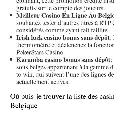
étonnant, cette promotion crédite ins
gratuits sur le compte des joueurs.
Meilleur Casino En Ligne Au Belgi
souhaitez tester d’autres titres à RTP é
considérés comme ayant fait faillite.
Irish luck casino bonus sans dépôt
:
thermomètre et déclenchez la fonctio
PokerStars Casino.
Karamba casino bonus sans dépôt
:
sous belges appartenant à la gamme d
to win, qui suivent l’une des lignes d
actuellement actives.
Où puis-je trouver la liste des cas
Belgique