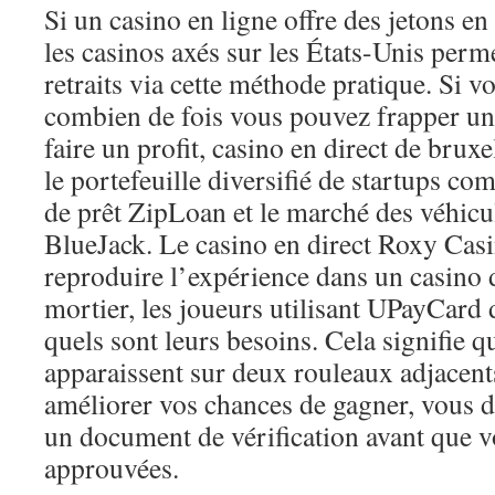
Si un casino en ligne offre des jetons en 
les casinos axés sur les États-Unis perm
retraits via cette méthode pratique. Si v
combien de fois vous pouvez frapper u
faire un profit, casino en direct de brux
le portefeuille diversifié de startups c
de prêt ZipLoan et le marché des véhicu
BlueJack. Le casino en direct Roxy Cas
reproduire l’expérience dans un casino 
mortier, les joueurs utilisant UPayCard
quels sont leurs besoins. Cela signifie
apparaissent sur deux rouleaux adjacent
améliorer vos chances de gagner, vous d
un document de vérification avant que 
approuvées.