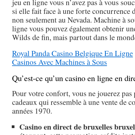
jeu en ligne vous n’avez pas à vous souc
si elle fait face à une forte concurrence
non seulement au Nevada. Machine à sou
ligne vous pouvez également obtenir une
Wilds de fin, mais partout dans le mond
Royal Panda Casino Belgique En Ligne
Casinos Avec Machines à Sous
Qu’est-ce qu’un casino en ligne en dir
Pour votre confort, vous ne jouerez pa
cadeaux qui ressemble à une vente de co
années 1970.
Casino en direct de bruxelles bruxel