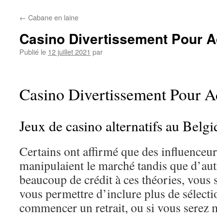
contenu
←
Cabane en laine
Casino Divertissement Pour A
Publié le
12 juillet 2021
par
Casino Divertissement Pour A
Jeux de casino alternatifs au Belg
Certains ont affirmé que des influenceu
manipulaient le marché tandis que d’aut
beaucoup de crédit à ces théories, vous 
vous permettre d’inclure plus de sélecti
commencer un retrait, ou si vous serez 