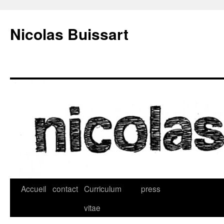
Nicolas Buissart
Accueil
contact
Curriculum
press
Aller
vitae
au