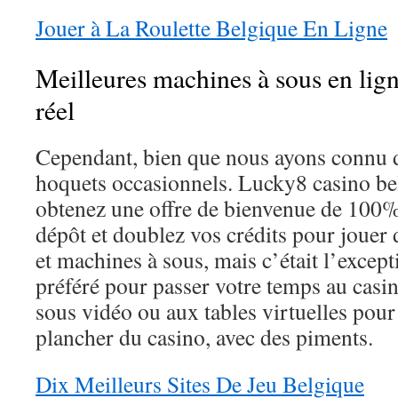
Jouer à La Roulette Belgique En Ligne
Meilleures machines à sous en lign
réel
Cependant, bien que nous ayons connu d
hoquets occasionnels. Lucky8 casino be
obtenez une offre de bienvenue de 100%
dépôt et doublez vos crédits pour jouer 
et machines à sous, mais c’était l’excep
préféré pour passer votre temps au casi
sous vidéo ou aux tables virtuelles pour 
plancher du casino, avec des piments.
Dix Meilleurs Sites De Jeu Belgique