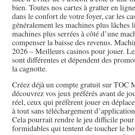
bien. Toutes nos cartes à gratter en lign
dans le confort de votre foyer, car les ca
généralement les machines plus lâches l
machines plus serrées à côté d’une mac
compenser la baisse des revenus. Machi
2026 – Meilleurs casinos pour jouer. Le
sont différentes et dépendent des promo
la cagnotte.
Créez déjà un compte gratuit sur TOC M
découvrez vos jeux préférés avant de jou
réel, ceux qui préfèrent jouer en dépla
à tout sans téléchargement d’application
Cela pourrait rendre le jeu difficile pour
formidables qui tentent de toucher le bo