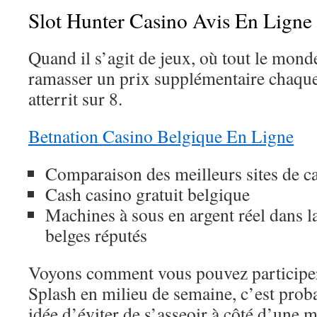
Slot Hunter Casino Avis En Ligne
Quand il s’agit de jeux, où tout le monde
ramasser un prix supplémentaire chaque 
atterrit sur 8.
Betnation Casino Belgique En Ligne
Comparaison des meilleurs sites de ca
Cash casino gratuit belgique
Machines à sous en argent réel dans l
belges réputés
Voyons comment vous pouvez participer
Splash en milieu de semaine, c’est pro
idée d’éviter de s’asseoir à côté d’une 