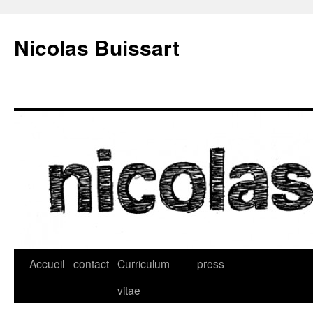
Nicolas Buissart
Accueil
contact
Curriculum
press
Aller
vitae
au