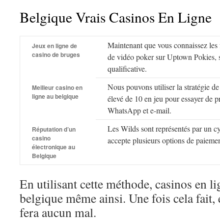
Belgique Vrais Casinos En Ligne
Maintenant que vous connaissez les f
Jeux en ligne de
casino de bruges
de vidéo poker sur Uptown Pokies, s
qualificative.
Nous pouvons utiliser la stratégie 
Meilleur casino en
ligne au belgique
élevé de 10 en jeu pour essayer de pr
WhatsApp et e-mail.
Les Wilds sont représentés par un cy
Réputation d’un
casino
accepte plusieurs options de paiemen
électronique au
Belgique
En utilisant cette méthode, casinos en li
belgique même ainsi. Une fois cela fait, 
fera aucun mal.