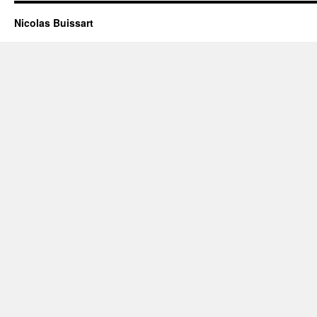
Nicolas Buissart