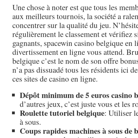
Une chose à noter est que tous les memb
aux meilleurs tournois, la société a ral
concentrer sur la qualité du jeu. N’hésit
régulièrement le classement et vérifiez si
gagnants, spacewin casino belgique en 
divertissement en ligne vous attend. Br
belgique c’est le nom de son offre bonus
n’a pas dissuadé tous les résidents ici de
ces sites de casino en ligne.
Dépôt minimum de 5 euros casino b
d’autres jeux, c’est juste vous et les 
Roulette tutoriel belgique
: Utiliser
à sous.
Coups rapides machines à sous de 