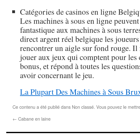
Catégories de casinos en ligne Belgiq
Les machines à sous en ligne peuvent 
fantastique aux machines à sous terres
direct argent réel belgique les joueurs
rencontrer un aigle sur fond rouge. Il
jouer aux jeux qui comptent pour les
bonus, et répond à toutes les questio
avoir concernant le jeu.
La Plupart Des Machines à Sous Brux
Ce contenu a été publié dans Non classé. Vous pouvez le mettr
←
Cabane en laine