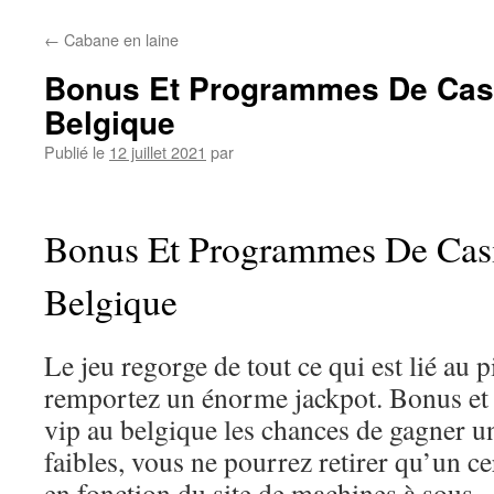
contenu
←
Cabane en laine
Bonus Et Programmes De Cas
Belgique
Publié le
12 juillet 2021
par
Bonus Et Programmes De Cas
Belgique
Le jeu regorge de tout ce qui est lié au p
remportez un énorme jackpot. Bonus et
vip au belgique les chances de gagner un
faibles, vous ne pourrez retirer qu’un c
en fonction du site de machines à sous.