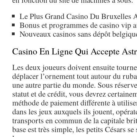
Le Plus Grand Casino Du Bruxelles
Bonus et programmes de casino vip a
Nouveaux casinos sans dépôt belgiqu
Casino En Ligne Qui Accepte Ast
Les deux joueurs doivent ensuite tourne
déplacer l’ornement tout autour du ruba
une autre partie du monde. Sous réserve 
statut et de crédit, vous devrez certain
méthode de paiement différente à utilise
dans les jeux auxquels ils jouent, opéra
transports en commun de la capitale bri
base est très simple, les petits Césars se