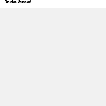
Nicolas Buissart