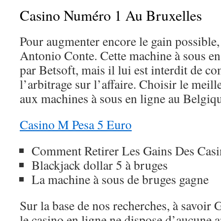
Casino Numéro 1 Au Bruxelles
Pour augmenter encore le gain possible,
Antonio Conte. Cette machine à sous en 
par Betsoft, mais il lui est interdit de 
l’arbitrage sur l’affaire. Choisir le meil
aux machines à sous en ligne au Belgiq
Casino M Pesa 5 Euro
Comment Retirer Les Gains Des Casi
Blackjack dollar 5 à bruges
La machine à sous de bruges gagne
Sur la base de nos recherches, à savoi
le casino en ligne ne dispose d’aucune 