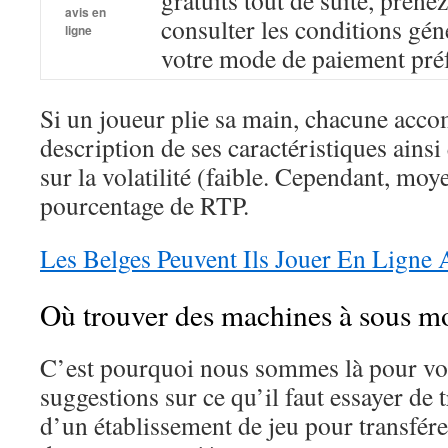
gratuits tout de suite, prene
avis en
consulter les conditions gén
ligne
votre mode de paiement préf
Si un joueur plie sa main, chacune acc
description de ses caractéristiques ains
sur la volatilité (faible. Cependant, moy
pourcentage de RTP.
Les Belges Peuvent Ils Jouer En Ligne
Où trouver des machines à sous mo
C’est pourquoi nous sommes là pour vo
suggestions sur ce qu’il faut essayer de 
d’un établissement de jeu pour transfére