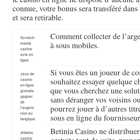
connue, votre bonus sera transféré dans 
et sera retirable.
Comment collecter de l’arge
Scratch
à sous mobiles.
mania
casino
avis en
ligne
Si vous êtes un joueur de co
Jeux de
souhaitez essayer quelque 
casino
en ligne
que vous cherchez une solut
gratuits
gagner
sans déranger vos voisins o
de
pourrez jouer à d’autres tit
l’argent
réel au
sous en ligne du fournisseur
belgique
Betinia Casino ne distribuer
Allwins
casino