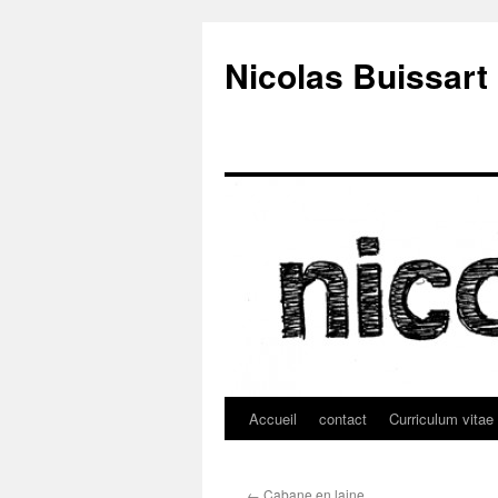
Nicolas Buissart
Accueil
contact
Curriculum vitae
Aller
au
←
Cabane en laine