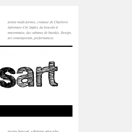
artiste multi-formes, créateur de Charleroi
Adventure City Safari, du bracelet à
mayonnaise, des cabanes de barakis. Design,
art contemporain, performances.
nicolas buissart, a Belgian artist who