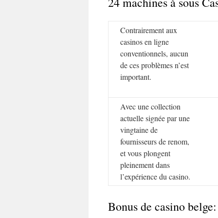
24 machines à sous Ca
Contrairement aux
casinos en ligne
conventionnels, aucun
de ces problèmes n’est
important.
Avec une collection
actuelle signée par une
vingtaine de
fournisseurs de renom,
et vous plongent
pleinement dans
l’expérience du casino.
Bonus de casino belge: 