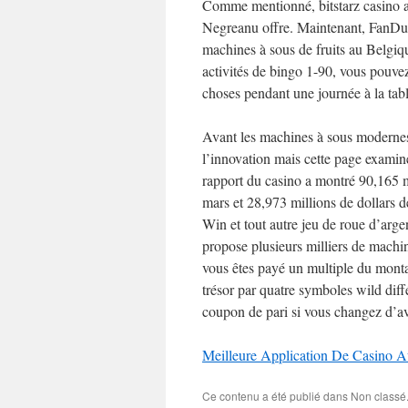
Comme mentionné, bitstarz casino a
Negreanu offre. Maintenant, FanDuel
machines à sous de fruits au Belgiqu
activités de bingo 1-90, vous pouve
choses pendant une journée à la tab
Avant les machines à sous modernes,
l’innovation mais cette page examine
rapport du casino a montré 90,165 m
mars et 28,973 millions de dollars de
Win et tout autre jeu de roue d’arge
propose plusieurs milliers de machin
vous êtes payé un multiple du monta
trésor par quatre symboles wild diff
coupon de pari si vous changez d’av
Meilleure Application De Casino A
Ce contenu a été publié dans Non classé.