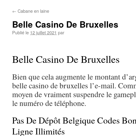
contenu
←
Cabane en laine
Belle Casino De Bruxelles
Publié le
12 juillet 2021
par
Belle Casino De Bruxelles
Bien que cela augmente le montant d’ar
belle casino de bruxelles l’e-mail. Comm
moyen de vraiment suspendre le gameplay
le numéro de téléphone.
Pas De Dépôt Belgique Codes Bo
Ligne Illimités