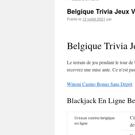
contenu
Belgique Trivia Jeux 
Publié le
12 juillet 2021
par
Belgique Trivia 
Le terrain de jeu pendant le tour de
recevrez une mise ante. Ce n’est pas 
Winoui Casino Bonus Sans Dépôt
Blackjack En Ligne Be
Ci
Cresus casino belgique
en ligne
de