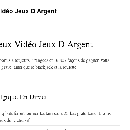
Vidéo Jeux D Argent
Jeux Vidéo Jeux D Argent
 bonus a toujours 7 rangées et 16 807 façons de gagner, vous
grave, ainsi que le blackjack et la roulette.
lgique En Direct
nq buts feront tourner les tambours 25 fois gratuitement, vous
vez donc être vif.