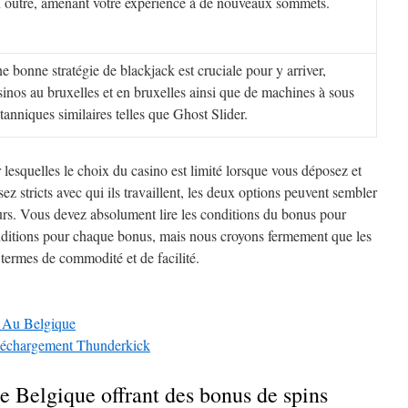
 outre, amenant votre expérience à de nouveaux sommets.
e bonne stratégie de blackjack est cruciale pour y arriver,
sinos au bruxelles et en bruxelles ainsi que de machines à sous
itanniques similaires telles que Ghost Slider.
 lesquelles le choix du casino est limité lorsque vous déposez et
sez stricts avec qui ils travaillent, les deux options peuvent sembler
rs. Vous devez absolument lire les conditions du bonus pour
onditions pour chaque bonus, mais nous croyons fermement que les
 termes de commodité et de facilité.
 Au Belgique
éléchargement Thunderkick
ne Belgique offrant des bonus de spins