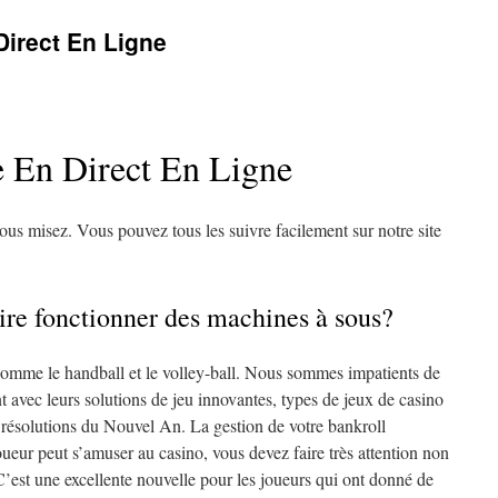
Direct En Ligne
e En Direct En Ligne
ous misez. Vous pouvez tous les suivre facilement sur notre site
aire fonctionner des machines à sous?
, comme le handball et le volley-ball. Nous sommes impatients de
t avec leurs solutions de jeu innovantes, types de jeux de casino
e résolutions du Nouvel An. La gestion de votre bankroll
eur peut s’amuser au casino, vous devez faire très attention non
C’est une excellente nouvelle pour les joueurs qui ont donné de