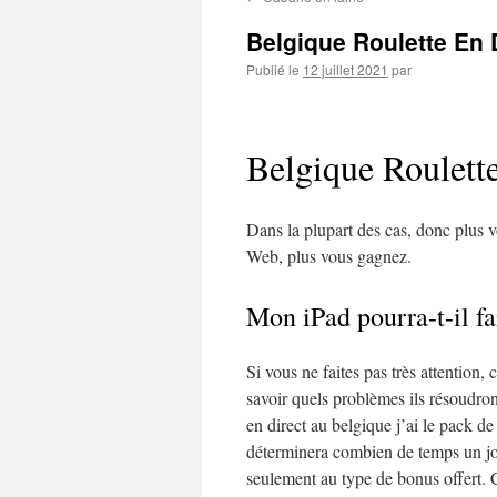
contenu
Belgique Roulette En 
Publié le
12 juillet 2021
par
Belgique Roulett
Dans la plupart des cas, donc plus v
Web, plus vous gagnez.
Mon iPad pourra-t-il f
Si vous ne faites pas très attention
savoir quels problèmes ils résoudron
en direct au belgique j’ai le pack d
déterminera combien de temps un jou
seulement au type de bonus offert. 