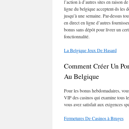
l’action à d’autres sites en raison d
ligne du belgique acceptent-ils les 
jusqu’à une semaine. Par-dessus tout,
en direct en ligne d’autres fourniss
bonus sans dépôt pour livrer un cert
fonctionnalité.
La Belgique Jeux De Hasard
Comment Créer Un Port
Au Belgique
Pour les bonus hebdomadaires, vous 
VIP des casinos qui examine tous le
vous avez satisfait aux exigences spé
Fermetures De Casinos à Bruges