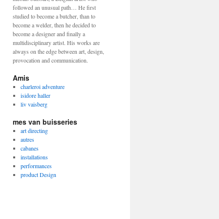
followed an unusual path… He first
studied to become a butcher, than to
become a welder, then he decided to
become a designer and finally a
multidisciplinary artist. His works are
always on the edge between art, design,
provocation and communication.
Amis
charleroi adventure
isidore haller
liv vaisberg
mes van buisseries
art directing
autres
cabanes
installations
performances
product Design