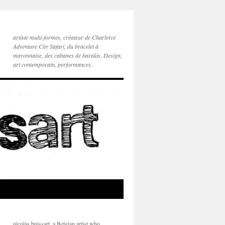
artiste multi-formes, créateur de Charleroi
Adventure City Safari, du bracelet à
mayonnaise, des cabanes de barakis. Design,
art contemporain, performances.
nicolas buissart, a Belgian artist who