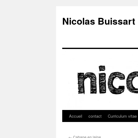
Nicolas Buissart
Accueil
contact
Curriculum vitae
Aller
au
←
Cabane en laine