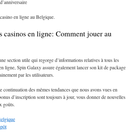
d’anniversaire
 casino en ligne au Belgique.
s casinos en ligne: Comment jouer au
e section utile qui regorge d’informations relatives à tous les
 en ligne, Spin Galaxy assure également lancer son kit de package
nement par les utilisateurs.
une continuation des mêmes tendances que nous avons vues en
onus d’inscription sont toujours à jour, vous donner de nouvelles
x goûts.
Belgique
épôt