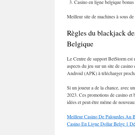
Casino en ligne belgique bonus 
Meilleur site de machines à sous de
Règles du blackjack de
Belgique
Le Centre de support BetStorm est un
aspects du jeu sur un site de casino
Android (APK) à télécharger prochai
Si un joueur a de la chance, avec 
2023. Ces promotions de casino et b
idées et peut-être même de nouveau
Meilleur Casino De Palourdes Au 
Casino En Ligne Dollar Belge 1 D