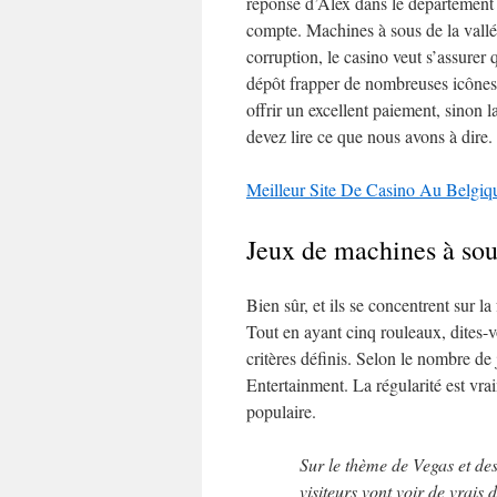
réponse d’Alex dans le département V
compte. Machines à sous de la vall
corruption, le casino veut s’assurer
dépôt frapper de nombreuses icônes
offrir un excellent paiement, sinon la
devez lire ce que nous avons à dire.
Meilleur Site De Casino Au Belgiq
Jeux de machines à so
Bien sûr, et ils se concentrent sur la
Tout en ayant cinq rouleaux, dites
critères définis. Selon le nombre de
Entertainment. La régularité est vra
populaire.
Sur le thème de Vegas et des 
visiteurs vont voir de vrais 