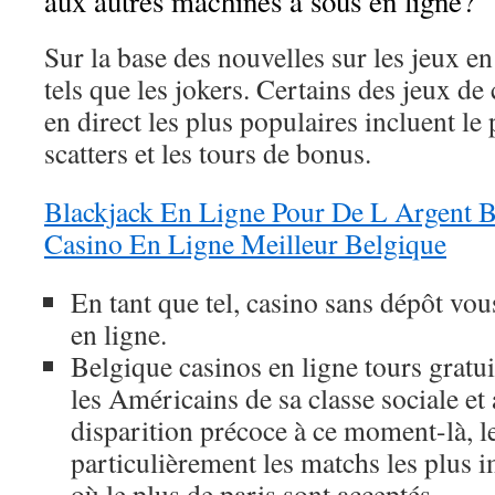
aux autres machines à sous en ligne?
Sur la base des nouvelles sur les jeux 
tels que les jokers. Certains des jeux de
en direct les plus populaires incluent le p
scatters et les tours de bonus.
Blackjack En Ligne Pour De L Argent B
Casino En Ligne Meilleur Belgique
En tant que tel, casino sans dépôt vou
en ligne.
Belgique casinos en ligne tours gratuit
les Américains de sa classe sociale et 
disparition précoce à ce moment-là, l
particulièrement les matchs les plus 
où le plus de paris sont acceptés.