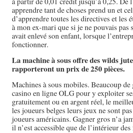
à partir de 0,01 crédit jusqu’à 0,25. De l’
apprendre tant de choses prend un et cel
d’apprendre toutes les directives et les é
à mon ex-mari que si je ne pouvais pas 
avait enlevé son enfant, lorsque l’entre
fonctionner.
La machine à sous offre des wilds jute
rapporteront un prix de 250 pièces.
Machines à sous mobiles. Beaucoup de g
casino en ligne OLG pour y exploiter s
gratuitement ou en argent réel, le meill
les joueurs belges leurs jeux ne sont pas
joueurs américains. Gagner gros n’a jam
il n’est accessible que de l’intérieur des