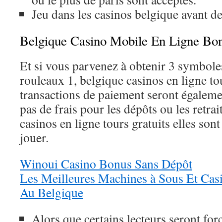
Jeu dans les casinos belgique avant de
Belgique Casino Mobile En Ligne Bo
Et si vous parvenez à obtenir 3 symboles
rouleaux 1, belgique casinos en ligne tou
transactions de paiement seront également
pas de frais pour les dépôts ou les retra
casinos en ligne tours gratuits elles so
jouer.
Winoui Casino Bonus Sans Dépôt
Les Meilleures Machines à Sous Et Cas
Au Belgique
Alors que certains lecteurs seront for