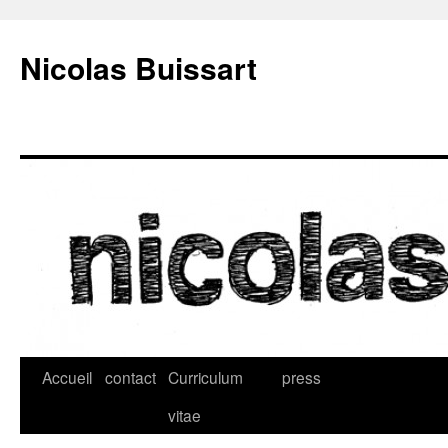
Nicolas Buissart
Accueil
contact
Curriculum
press
Aller
vitae
au