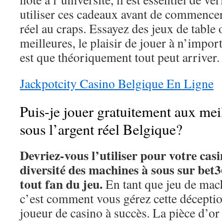
utiliser ces cadeaux avant de commencer 
réel au craps. Essayez des jeux de table 
meilleures, le plaisir de jouer à n’impor
est que théoriquement tout peut arriver.
Jackpotcity Casino Belgique En Ligne
Puis-je jouer gratuitement aux mei
sous l’argent réel Belgique?
Devriez-vous l’utiliser pour votre casi
diversité des machines à sous sur bet36
tout fan du jeu.
En tant que jeu de mach
c’est comment vous gérez cette déception
joueur de casino à succès.
La pièce d’o