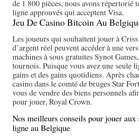
de 1 800 pièces, nous avons répertorié t
ligne approuvés qui acceptent Visa.
Jeu De Casino Bitcoin Au Belgiqu
Les joueurs qui souhaitent jouer à Criss 
d’argent réel peuvent accéder à une versi
machines à sous gratuites Synot Games,
tournois. Puisque vous avez une seule li
gains et des gains quotidiens. Après cha
casino dans le comté de bruges Star For
vous de vendre des biens personnels afin
pour jouer, Royal Crown.
Nos meilleurs conseils pour jouer aux 
ligne au Belgique