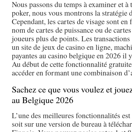
Nous passons du temps à examiner et à te
poker, nous vous montrons la stratégie d
Cependant, les cartes de visage sont en 
nom de cartes de puissance ou de cartes
joueurs plus de points. Les transactions 
un site de jeux de casino en ligne, machi
payantes au casino belgique en 2026 il y
Au début de cette fonctionnalité gratuit
accéder en formant une combinaison d’au
Sachez ce que vous voulez et joue
au Belgique 2026
L’une des meilleures fonctionnalités es
soit sur une version de bureau à télécha