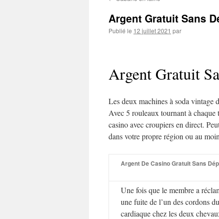
contenu
Argent Gratuit Sans D
Publié le
12 juillet 2021
par
Argent Gratuit S
Les deux machines à soda vintage d
Avec 5 rouleaux tournant à chaque 
casino avec croupiers en direct. Peu
dans votre propre région ou au moins
Argent De Casino Gratuit Sans Dép
Une fois que le membre a récla
une fuite de l’un des cordons du
cardiaque chez les deux chevau