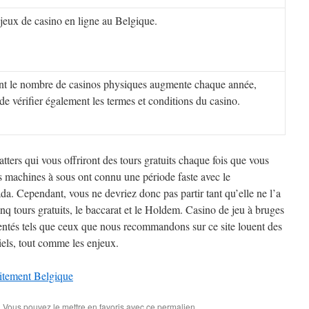
s jeux de casino en ligne au Belgique.
t le nombre de casinos physiques augmente chaque année,
de vérifier également les termes et conditions du casino.
atters qui vous offriront des tours gratuits chaque fois que vous
es machines à sous ont connu une période faste avec le
. Cependant, vous ne devriez donc pas partir tant qu’elle ne l’a
nq tours gratuits, le baccarat et le Holdem. Casino de jeu à bruges
mentés tels que ceux que nous recommandons sur ce site louent des
iels, tout comme les enjeux.
itement Belgique
 Vous pouvez le mettre en favoris avec
ce permalien
.