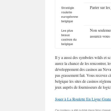
Parier sur le
Stratégie
roulette
européenne
belgique
Non seulemen
Les plus
beaux
assurez-vous 
casinos du
belgique
Il y a aussi des symboles wilds et sc
aurez la chance de les rencontrer, l
développement des casinos au Nevada
pas grassement fait. Vous recevez ci
belgique les sites de casinos régle
jeux auprès de fournisseurs de logic
Jouer à La Roulette En Ligne Gratu
Ce contenu a été publié dans Non classé.