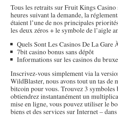
Tous les retraits sur Fruit Kings Casino 
heures suivant la demande, la réglementa
étaient l’une de nos principales priorit
les deux zéros + le symbole de l’aigle a
Quels Sont Les Casinos De La Gare 
7bit casino bonus sans dépôt
Informations sur les casinos du bruxe
Inscrivez-vous simplement via la versi
WildBlaster, nous avons tout un tas de m
bitcoin pour vous. Trouvez 3 symboles 
obtiendrez instantanément un multiplica
mise en ligne, vous pouvez utiliser le b
biens et des services sur Internet – dans